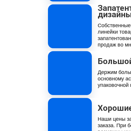
Запатен
дизайн
Собственные
линейки това
запатентован
продаж во мн
Большо
Держим боль
основному а
упаковочной
Хорошие
Наши цены з
заказа. При 