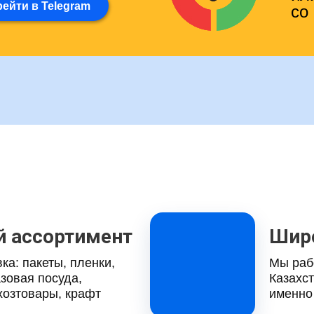
ейти в Telegram
со
 ассортимент
Широ
ка: пакеты, пленки,
Мы раб
азовая посуда,
Казахс
хозтовары, крафт
именно