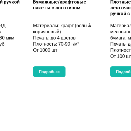
й ручкой
Бумажные/крафтовые
Плотные
пакеты с логотипом
ленточн
ручкой с
ПВД
Материалы: крафт (белый/
Материал
в
коричневый)
мелованн
 80 мкм
Печать: до 4 цветов
бумага, 
уб.
Плотность: 70-90 г/м²
Печать: д
От 1000 шт
Плотность
От 100 шт
Подробнее
Подроб