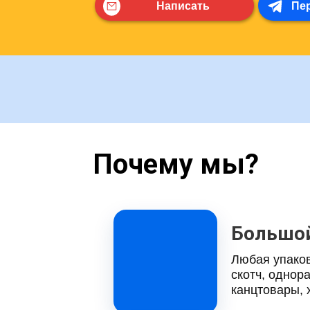
Написать
Пер
Почему мы?
Большой
Любая упаков
скотч, однор
канцтовары, 