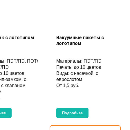
ак с логотипом
Вакуумные пакеты с
логотипом
ы: ПЭТ/ПЭ, ПЭТ/
Материалы: ПЭТ/ПЭ
/ПЭ
Печать: до 10 цветов
о 10 цветов
Виды: с насечкой, с
ип-замком, с
еврослотом
, с клапаном
От 1,5 руб.
и
.
нее
Подробнее