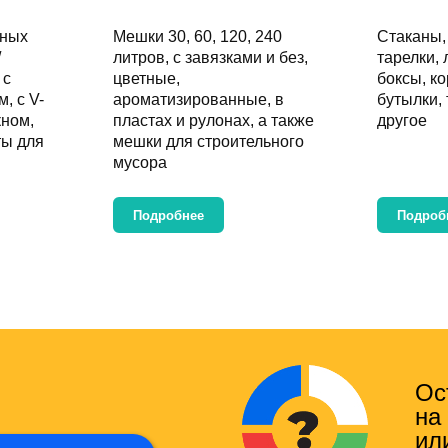
жных
Мешки 30
,
60
,
120
,
240
Стаканы
/
литров
,
с завязками
и без,
тарелки
,
,
с
цветные,
боксы
,
ко
ом
,
с V-
ароматизированные,
в
бутылки
,
кном
,
пластах
и
рулонах
, а также
другое
ты для
мешки для строительного
мусора
Подробнее
Подроб
Ос
на
ил