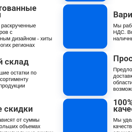
тованные
ы
Вар
 раскрученные
Мы рабо
ров с
НДС. В
ным дизайном - хиты
наличн
огих регионах
Прос
й склад
Предло
шие остатки по
достав
ссортименту
области
 продукции
возмож
100%
 скидки
каче
ависят от суммы
Мы уде
больших объемах
качеств