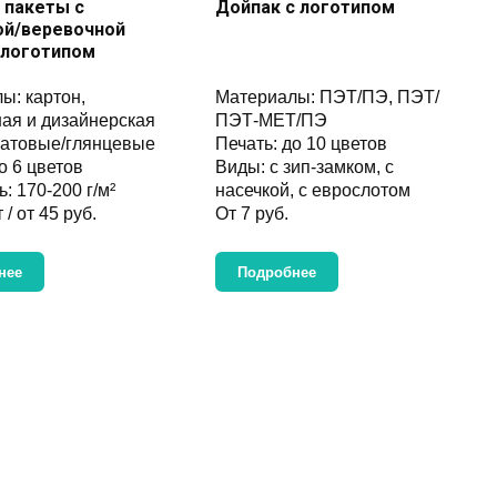
 пакеты с
Дойпак с логотипом
ой/веревочной
 логотипом
ы: картон,
Материалы: ПЭТ/ПЭ, ПЭТ/
ая и дизайнерская
ПЭТ-МЕТ/ПЭ
матовые/глянцевые
Печать: до 10 цветов
о 6 цветов
Виды: с зип-замком, с
: 170-200 г/м²
насечкой, с еврослотом
 / от 45 руб.
От 7 руб.
нее
Подробнее