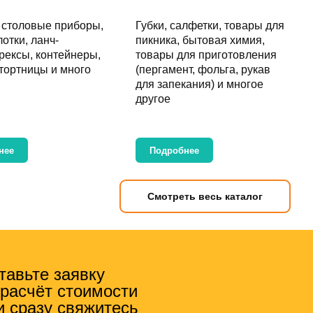
,
столовые приборы
,
Губки, салфетки
,
товары для
лотки, ланч-
пикника
,
бытовая химия
,
рексы
,
контейнеры
,
товары для приготовления
тортницы
и много
(
пергамент
,
фольга
,
рукав
для запекания
) и многое
другое
нее
Подробнее
Смотреть весь каталог
тавьте заявку
 расчёт стоимости
и сразу свяжитесь