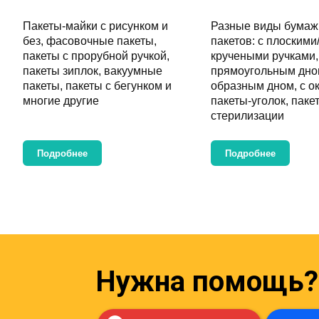
Пакеты-майки с рисунком и
Разные виды бума
без
,
фасовочные пакеты
,
пакетов:
с плоскими
пакеты с прорубной ручкой
,
кручеными ручками
пакеты зиплок
,
вакуумные
прямоугольным дн
пакеты
,
пакеты с бегунком
и
образным дном
,
с о
многие другие
пакеты-уголок
,
паке
стерилизации
Подробнее
Подробнее
Нужна помощь?