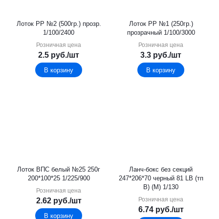
Лоток PР №2 (500гр.) прозр.
Лоток PР №1 (250гр.)
1/100/2400
прозрачный 1/100/3000
Розничная цена
Розничная цена
2.5
руб.
/шт
3.3
руб.
/шт
В корзину
В корзину
Лоток ВПС белый №25 250г
Ланч-бокс без секций
200*100*25 1/225/900
247*206*70 черный 81 LB (тп
В) (М) 1/130
Розничная цена
Розничная цена
2.62
руб.
/шт
6.74
руб.
/шт
В корзину