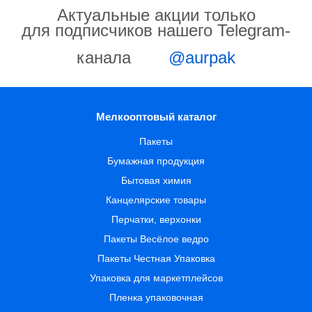
Актуальные акции только
для подписчиков нашего Telegram-
канала
@aurpak
Мелкооптовый каталог
Пакеты
Бумажная продукция
Бытовая химия
Канцелярские товары
Перчатки, верхонки
Пакеты Весёлое ведро
Пакеты Честная Упаковка
Упаковка для маркетплейсов
Пленка упаковочная