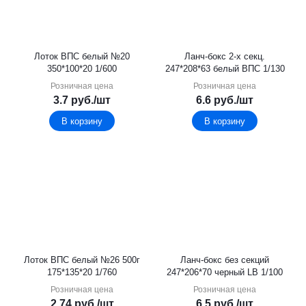
Лоток ВПС белый №20
Ланч-бокс 2-х секц.
350*100*20 1/600
247*208*63 белый ВПС 1/130
Розничная цена
Розничная цена
3.7
руб.
/шт
6.6
руб.
/шт
В корзину
В корзину
Лоток ВПС белый №26 500г
Ланч-бокс без секций
175*135*20 1/760
247*206*70 черный LB 1/100
Розничная цена
Розничная цена
2.74
руб.
/шт
6.5
руб.
/шт