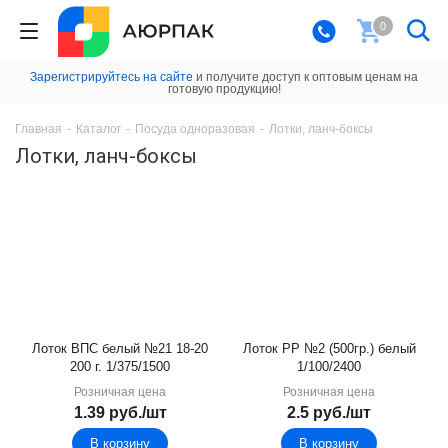
0
Зарегистрируйтесь на сайте
и получите доступ к оптовым ценам на
готовую продукцию!
Главная
-
Каталог
-
Посуда одноразовая
-
Лотки, ланч-боксы
Лотки, ланч-боксы
Лоток ВПС белый №21 18-20
Лоток PР №2 (500гр.) белый
200 г. 1/375/1500
1/100/2400
Розничная цена
Розничная цена
1.39
руб.
/шт
2.5
руб.
/шт
В корзину
В корзину