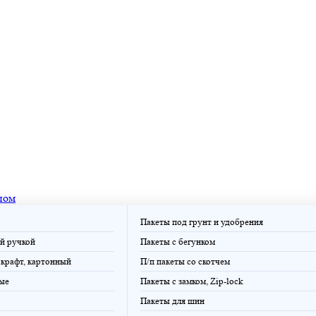
пом
Пакеты под грунт и удобрения
й ручкой
Пакеты с бегунком
крафт, картонный
П/п пакеты со скотчем
ые
Пакеты с замком, Zip-lock
Пакеты для шин