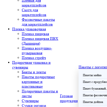
Плёнки для
маркетплейсов
Скотч для
маркетплейсов
Фасовочные пакеты
для маркетплейсов
Пленка упаковочная
Пленка пищевая
Пленка пищевая ПВХ
(Дышащая)
Пленка воздушно-
пузырьковая
Пленка стрейч
Подарочная упаковка и
Пакеты с логоти
сувениры
Банты и ленты
Пакеты майка
Пакеты подарочные
картонные и
Пакет с прорубно
пластиковые
Пакет бумажный, 
Подарочные пакеты и
Пакеты фасовочн
листы
Готовая
Сувениры
продукция
Пакеты дойпак
Сумки органза