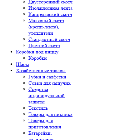
Двусторонний скотч
Изоляционная лента
Канцелярский скотч
Малярный скотч
(крепп-лента),
утеплители
Стандартный скотч
Цветной скотч
Коробки под пиццу
Коробки
Шары
Хозяйственные товары
Губки и салфетки
Совки для сыпучих
Средства
индивидуальной
защиты
Текстиль
Товары для пикника
Товары для
приготовления
Батарейки,
удлинители