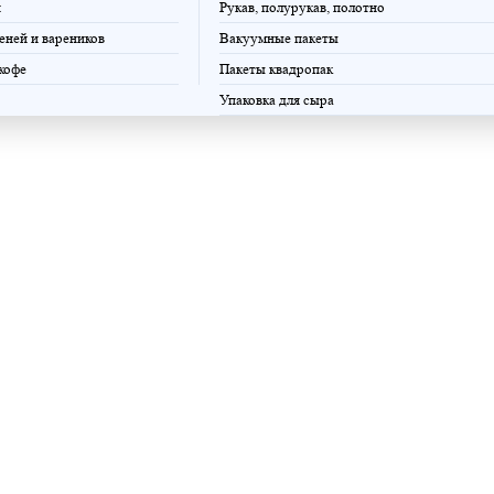
и
Рукав, полурукав, полотно
еней и вареников
Вакуумные пакеты
 кофе
Пакеты квадропак
Упаковка для сыра