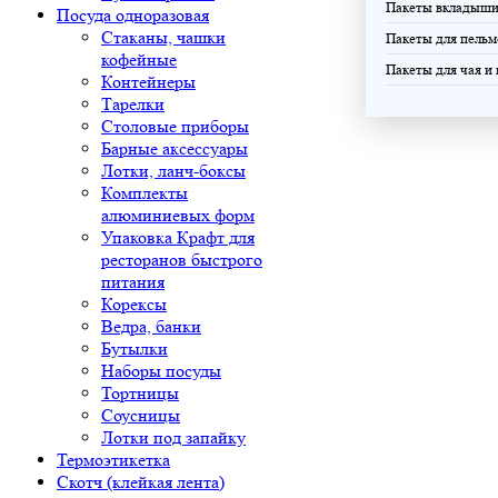
Пакеты вкладыш
Посуда одноразовая
Стаканы, чашки
Пакеты для пельм
кофейные
Пакеты для чая и
Контейнеры
Тарелки
Столовые приборы
Барные аксессуары
Лотки, ланч-боксы
Комплекты
алюминиевых форм
Упаковка Крафт для
ресторанов быстрого
питания
Корексы
Ведра, банки
Бутылки
Наборы посуды
Тортницы
Соусницы
Лотки под запайку
Термоэтикетка
Скотч (клейкая лента)