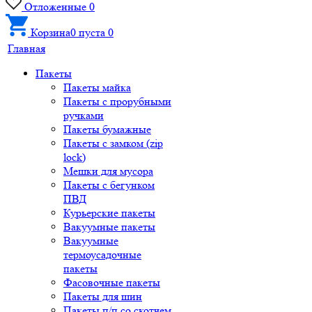
Отложенные
0
Корзина
0
пуста
0
Главная
Пакеты
Пакеты майка
Пакеты с прорубными
ручками
Пакеты бумажные
Пакеты с замком (zip
lock)
Мешки для мусора
Пакеты с бегунком
ПВД
Курьерские пакеты
Вакуумные пакеты
Вакуумные
термоусадочные
пакеты
Фасовочные пакеты
Пакеты для шин
Пакеты п/п со скотчем